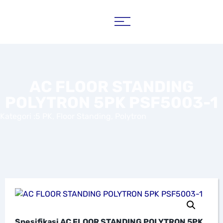
AC FLOOR STANDING
POLYTRON 5PK PSF5003-1
Kategori :
5 PK
,
Floor Standing
,
Polytron
Spesifikasi
AC FLOOR STANDING POLYTRON 5PK