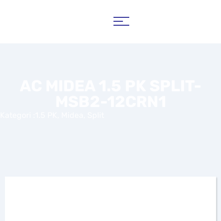
AC MIDEA 1.5 PK SPLIT-
MSB2-12CRN1
Kategori :
1.5 PK
,
Midea
,
Split